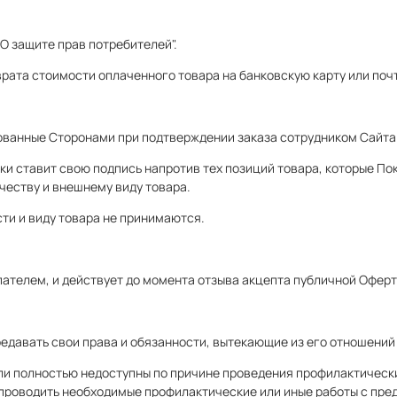
"О защите прав потребителей".
врата стоимости оплаченного товара на банковскую карту или по
сованные Сторонами при подтверждении заказа сотрудником Сайта
вки ставит свою подпись напротив тех позиций товара, которые П
ичеству и внешнему виду товара.
сти и виду товара не принимаются.
упателем, и действует до момента отзыва акцепта публичной Оферт
редавать свои права и обязанности, вытекающие из его отношений
ли полностью недоступны по причине проведения профилактически
 проводить необходимые профилактические или иные работы с пре