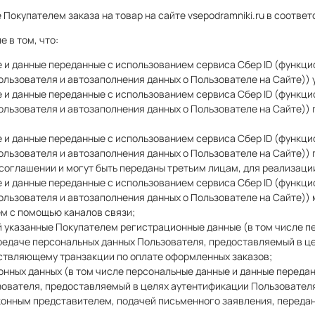
Покупателем заказа на товар на сайте vsepodramniki.ru в соотве
 в том, что:
е и данные переданные
с использованием сервиса Сбер ID (функц
льзователя и автозаполнения данных о Пользователе на Сайте)
)
е и данные переданные
с использованием сервиса Сбер ID (функц
льзователя и автозаполнения данных о Пользователе на Сайте)
)
 и данные переданные с использованием сервиса Сбер ID (функц
льзователя и автозаполнения данных о Пользователе на Сайте)) 
оглашении и могут быть переданы третьим лицам, для реализации
 и данные переданные с использованием сервиса Сбер ID (функц
льзователя и автозаполнения данных о Пользователе на Сайте)) 
ем с помощью каналов связи;
й указанные Покупателем регистрационные данные (в том числе п
редаче персональных данных Пользователя, предоставляемый в ц
ествляющему транзакции по оплате оформленных заказов;
онных данных (в том числе персональные данные и данные переда
ователя, предоставляемый в целях аутентификации Пользователя
конным представителем, подачей письменного заявления, передан