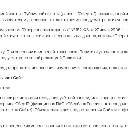
мой частью Публичной оферты (далее – "Оферта"), размещенной и/
Пользователем договоров, когда это прямо предусмотрено их усло
ым законом "О персональных данных" № 152-ФЗ от 27 июля 2006 г.
действует в отношении всех персональных данных, которые Опера
ику. При внесении изменений в заголовке Политики указывается 
 предусмотрено новой редакцией Политики.
порядок принятия, исполнения, изменения и прекращения, подлеж
тывает Сайт
ется:
но при регистрации (создании учётной записи) или в процессе и
сервиса Сбер ID (функционал ПАО «Сбербанк России» по передаче
ователе на Сайте). Обязательная для предоставления Сайтом ин
ту в процессе их использования с помощью установленного на уст