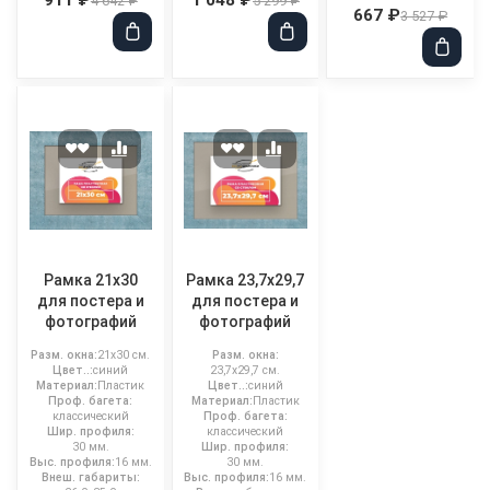
4 642 ₽
5 299 ₽
667 ₽
3 527 ₽
Рамка 21x30
Рамка 23,7x29,7
для постера и
для постера и
фотографий
фотографий
Разм. окна:
21x30 см.
Разм. окна:
Цвет..:
синий
23,7x29,7 см.
Материал:
Пластик
Цвет..:
синий
Проф. багета:
Материал:
Пластик
классический
Проф. багета:
Шир. профиля:
классический
30 мм.
Шир. профиля:
Выс. профиля:
16 мм.
30 мм.
Внеш. габариты:
Выс. профиля:
16 мм.