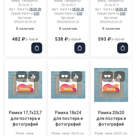
Внеш. габариты:
Внеш. габариты:
Внеш. габариты:
20.0x25.0
20.0x30.0
20.0x35.0
Арт. багета:
0500-29
Арт. багета:
0500-29
Арт. багета:
0500-29
Серия багета:
500
Серия багета:
500
Серия багета:
500
Артикул:
Артикул:
Артикул:
RPS0070500-29
RPS0080500-29
RPS0090500-29
В наличии
В наличии
В наличии
482 ₽
538 ₽
593 ₽
2 706 ₽
2 904 ₽
3 187 ₽
Рамка 17,7x23,7
Рамка 18x24
Рамка 20x20
для постера и
для постера и
для постера и
фотографий
фотографий
фотографий
Разм. окна:
Разм. окна:
18x24 см.
Разм. окна:
20x20 см.