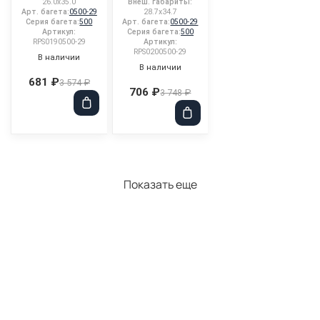
26.0x35.0
Внеш. габариты:
Арт. багета:
0500-29
28.7x34.7
Серия багета:
500
Арт. багета:
0500-29
Артикул:
Серия багета:
500
RPS0190500-29
Артикул:
RPS0200500-29
В наличии
В наличии
681 ₽
3 574 ₽
706 ₽
3 748 ₽
Показать еще