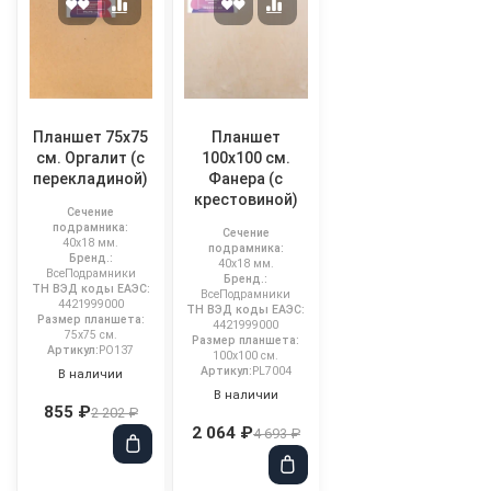
Планшет 75x75
Планшет
см. Оргалит (с
100х100 см.
перекладиной)
Фанера (с
крестовиной)
Сечение
подрамника:
Сечение
40x18 мм.
подрамника:
Бренд.:
40x18 мм.
ВсеПодрамники
Бренд.:
ТН ВЭД коды ЕАЭС:
ВсеПодрамники
4421999000
ТН ВЭД коды ЕАЭС:
Размер планшета:
4421999000
75x75 см.
Размер планшета:
Артикул:
PO137
100x100 см.
Артикул:
PL7004
В наличии
В наличии
855 ₽
2 202 ₽
2 064 ₽
4 693 ₽