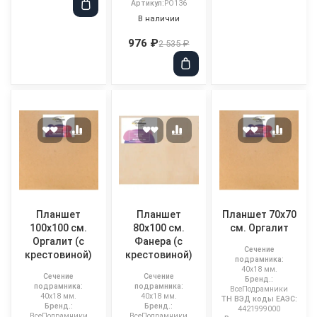
Артикул:
PO136
В наличии
976 ₽
2 535 ₽
Планшет
Планшет
Планшет 70x70
100x100 см.
80x100 см.
см. Оргалит
Оргалит (с
Фанера (с
Сечение
крестовиной)
крестовиной)
подрамника:
40x18 мм.
Сечение
Сечение
Бренд.:
подрамника:
подрамника:
ВсеПодрамники
40x18 мм.
40x18 мм.
ТН ВЭД коды ЕАЭС:
Бренд.:
Бренд.:
4421999000
ВсеПодрамники
ВсеПодрамники