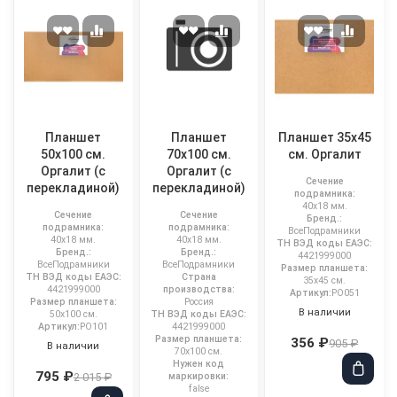
Планшет
Планшет
Планшет 35x45
50x100 см.
70x100 см.
см. Оргалит
Оргалит (с
Оргалит (с
Сечение
перекладиной)
перекладиной)
подрамника:
40x18 мм.
Сечение
Сечение
Бренд.:
подрамника:
подрамника:
ВсеПодрамники
40x18 мм.
40x18 мм.
ТН ВЭД коды ЕАЭС:
Бренд.:
Бренд.:
4421999000
ВсеПодрамники
ВсеПодрамники
Размер планшета:
ТН ВЭД коды ЕАЭС:
Страна
35x45 см.
4421999000
производства:
Артикул:
PO051
Размер планшета:
Россия
В наличии
50x100 см.
ТН ВЭД коды ЕАЭС:
Артикул:
PO101
4421999000
Размер планшета:
356 ₽
905 ₽
В наличии
70x100 см.
Нужен код
795 ₽
маркировки:
2 015 ₽
false