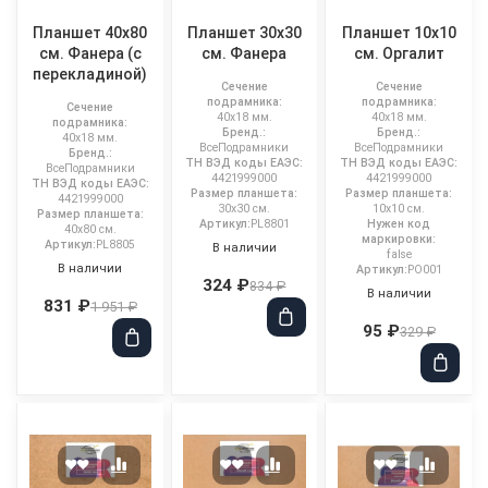
Планшет 40x80
Планшет 30x30
Планшет 10x10
см. Фанера (с
см. Фанера
см. Оргалит
перекладиной)
Сечение
Сечение
подрамника:
подрамника:
Сечение
40x18 мм.
40x18 мм.
подрамника:
Бренд.:
Бренд.:
40x18 мм.
ВсеПодрамники
ВсеПодрамники
Бренд.:
ТН ВЭД коды ЕАЭС:
ТН ВЭД коды ЕАЭС:
ВсеПодрамники
4421999000
4421999000
ТН ВЭД коды ЕАЭС:
Размер планшета:
Размер планшета:
4421999000
30x30 см.
10x10 см.
Размер планшета:
Артикул:
PL8801
Нужен код
40x80 см.
маркировки:
Артикул:
PL8805
В наличии
false
В наличии
Артикул:
PO001
324 ₽
834 ₽
В наличии
831 ₽
1 951 ₽
95 ₽
329 ₽