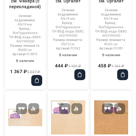
см. Фанера (с
см. Оргалит
см. Оргалит
перекладиной)
Сечение
Сечение
подрамника:
подрамника:
Сечение
40x18 мм.
40x18 мм.
подрамника:
Бренд.:
Бренд.:
40x18 мм.
ВсеПодрамники
ВсеПодрамники
Бренд.:
ТН ВЭД коды ЕАЭС:
ТН ВЭД коды ЕАЭС:
ВсеПодрамники
4421999000
4421999000
ТН ВЭД коды ЕАЭС:
Размер планшета:
Размер планшета:
4421999000
30x70 см.
45x55 см.
Размер планшета:
Артикул:
PO042
Артикул:
PO081
80x80 см.
Артикул:
PL8815
В наличии
В наличии
В наличии
444 ₽
458 ₽
1 101 ₽
1 161 ₽
1 367 ₽
3 227 ₽