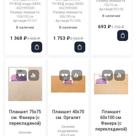
Размер планшета:
ТН ВЭД коды ЕАЭС:
ТН ВЭД коды ЕАЭС:
70x70 см.
4421999000
4421999000
Артикул:
PO130
Размер планшета:
Размер планшета:
В наличии
100x100 см.
80x100 см.
Артикул:
PO157
Артикул:
PL7006
693 ₽
1 792 ₽
В наличии
В наличии
1 368 ₽
1 753 ₽
3 606 ₽
3 925 ₽
Планшет 75х75
Планшет 40x70
Планшет
см. Фанера (с
см. Оргалит
60х100 см.
перекладиной)
Фанера (с
Сечение
перекладиной)
подрамника:
Сечение
40x18 мм.