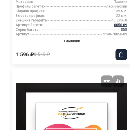
Материал:
Пластик
Профиль багета:
классический
Ширина профиля:
39 мм.
Высота профиля:
22 мм.
Внешние габариты:
46.8x56.8
Артикул багета:
0858-09
Серия багета:
858
Артикул:
RPS0670858-09
В наличии
1 596 ₽
8 515 ₽