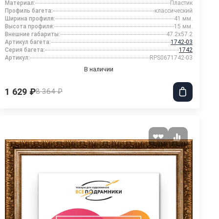
Материал:
Пластик
Профиль багета:
классический
Ширина профиля:
41 мм.
Высота профиля:
15 мм.
Внешние габариты:
47.2x57.2
Артикул багета:
1742-03
Серия багета:
1742
Артикул:
RPS0671742-03
В наличии
1 629 ₽
8 364 ₽