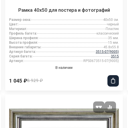
Рамка 40x50 для постера и фотографий
Размер окна:
40x50 см.
Цвет:
черный
Материал:
Пластик
Профиль багета:
классический
Ширина профиля:
35 мм.
Высота профиля:
15 мм.
Внешние габариты:
45.8x55.8
Артикул багета:
3515-07(9005)
Серия багета:
3515
Артикул:
RPS0673515-07(9005)
В наличии
1 045 ₽
8 929 ₽