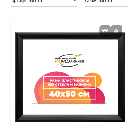
Артикул багета
Серия багета