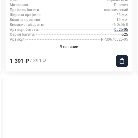
Цвет:
коричневый
Материал:
Пластик
Профиль багета:
классический
Ширина профиля:
35 мм.
Высота профиля:
15 мм.
Внешние габариты:
46.0x56.0
Артикул багета:
0525-05
Серия багета:
525
Артикул:
RPS0670525-05
В наличии
1 391 ₽
7 391 ₽