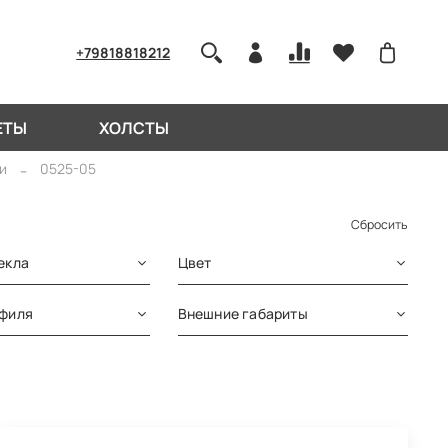
+79818818212
ЕТЫ
ХОЛСТЫ
и
0525-05
Сбросить
екла
Цвет
офиля
Внешние габариты