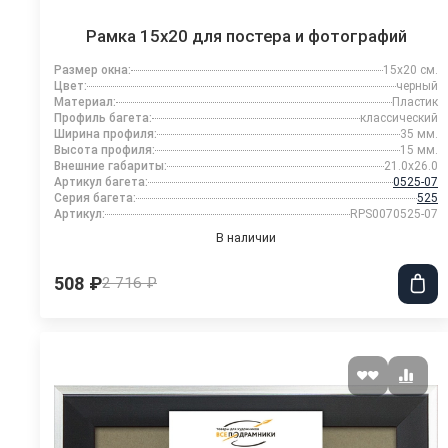
Рамка 15x20 для постера и фотографий
Размер окна:
15x20 см.
Цвет:
черный
Материал:
Пластик
Профиль багета:
классический
Ширина профиля:
35 мм.
Высота профиля:
15 мм.
Внешние габариты:
21.0x26.0
Артикул багета:
0525-07
Серия багета:
525
Артикул:
RPS0070525-07
В наличии
508 ₽
2 716 ₽