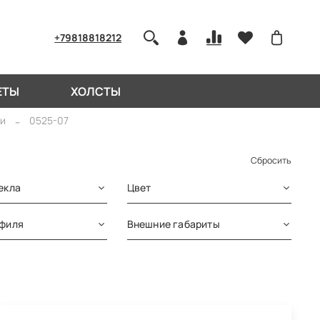
+79818818212
ЕТЫ
ХОЛСТЫ
и
0525-07
Сбросить
екла
Цвет
офиля
Внешние габариты