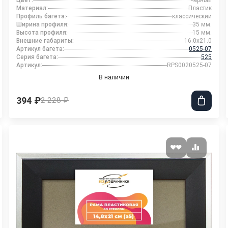
Цвет:
черный
Материал:
Пластик
Профиль багета:
классический
Ширина профиля:
35 мм.
Высота профиля:
15 мм.
Внешние габариты:
16.0x21.0
Артикул багета:
0525-07
Серия багета:
525
Артикул:
RPS0020525-07
В наличии
394 ₽
2 228 ₽