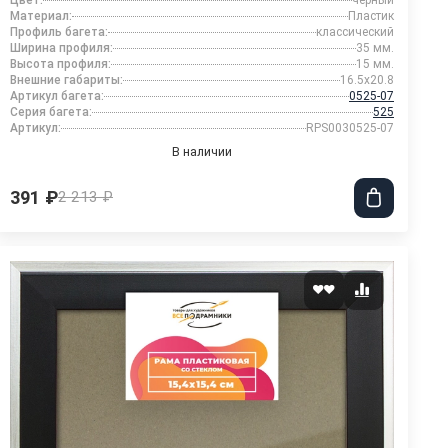
Цвет:
черный
Материал:
Пластик
Профиль багета:
классический
Ширина профиля:
35 мм.
Высота профиля:
15 мм.
Внешние габариты:
16.5x20.8
Артикул багета:
0525-07
Серия багета:
525
Артикул:
RPS0030525-07
В наличии
391 ₽
2 213 ₽