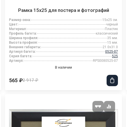
Рамка 15x25 для постера и фотографий
Размер окна:
15x25 см.
Цвет:
черный
Материал:
Пластик
Профиль багета:
классический
Ширина профиля:
35 мм.
Высота профиля:
15 мм.
Внешние габариты:
21.0x31.0
Артикул багета:
0525-07
Серия багета:
525
Артикул:
RPS0080525-07
В наличии
565 ₽
2 917 ₽