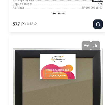
Артикул багета:
0525-07
Серия багета:
525
Артикул:
RPS0100525-07
В наличии
577 ₽
3 045 ₽