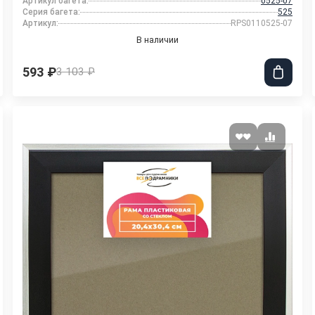
Артикул багета:
0525-07
Серия багета:
525
Артикул:
RPS0110525-07
В наличии
593 ₽
3 103 ₽