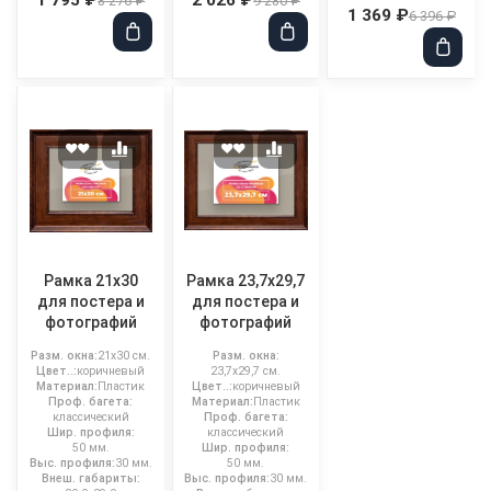
8 276 ₽
9 280 ₽
1 369 ₽
6 396 ₽
Рамка 21x30
Рамка 23,7x29,7
для постера и
для постера и
фотографий
фотографий
Разм. окна:
21x30 см.
Разм. окна:
Цвет..:
коричневый
23,7x29,7 см.
Материал:
Пластик
Цвет..:
коричневый
Проф. багета:
Материал:
Пластик
классический
Проф. багета:
Шир. профиля:
классический
50 мм.
Шир. профиля:
Выс. профиля:
30 мм.
50 мм.
Внеш. габариты:
Выс. профиля:
30 мм.