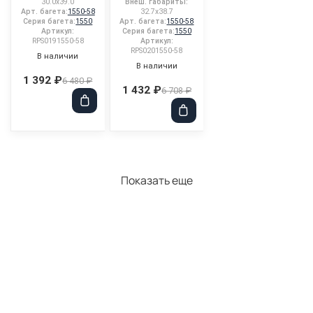
30.0x39.0
Внеш. габариты:
Арт. багета:
1550-58
32.7x38.7
Серия багета:
1550
Арт. багета:
1550-58
Артикул:
Серия багета:
1550
RPS0191550-58
Артикул:
RPS0201550-58
В наличии
В наличии
1 392 ₽
6 480 ₽
1 432 ₽
6 708 ₽
Показать еще