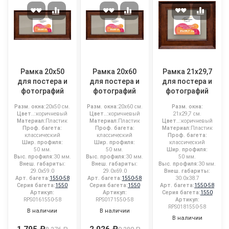
Рамка 20x50
Рамка 20x60
Рамка 21x29,7
для постера и
для постера и
для постера и
фотографий
фотографий
фотографий
Разм. окна:
20x50 см.
Разм. окна:
20x60 см.
Разм. окна:
Цвет..:
коричневый
Цвет..:
коричневый
21x29,7 см.
Материал:
Пластик
Материал:
Пластик
Цвет..:
коричневый
Проф. багета:
Проф. багета:
Материал:
Пластик
классический
классический
Проф. багета:
Шир. профиля:
Шир. профиля:
классический
50 мм.
50 мм.
Шир. профиля:
Выс. профиля:
30 мм.
Выс. профиля:
30 мм.
50 мм.
Внеш. габариты:
Внеш. габариты:
Выс. профиля:
30 мм.
29.0x59.0
29.0x69.0
Внеш. габариты:
Арт. багета:
1550-58
Арт. багета:
1550-58
30.0x38.7
Серия багета:
1550
Серия багета:
1550
Арт. багета:
1550-58
Артикул:
Артикул:
Серия багета:
1550
RPS0161550-58
RPS0171550-58
Артикул:
RPS0181550-58
В наличии
В наличии
В наличии
1 795 ₽
2 026 ₽