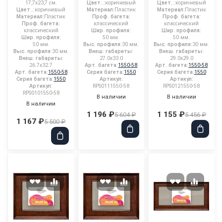
17,7x23,7 см.
Цвет..:
коричневый
Цвет..:
коричневый
Цвет..:
коричневый
Материал:
Пластик
Материал:
Пластик
Материал:
Пластик
Проф. багета:
Проф. багета:
Проф. багета:
классический
классический
классический
Шир. профиля:
Шир. профиля:
Шир. профиля:
50 мм.
50 мм.
50 мм.
Выс. профиля:
30 мм.
Выс. профиля:
30 мм.
Выс. профиля:
30 мм.
Внеш. габариты:
Внеш. габариты:
Внеш. габариты:
27.0x33.0
29.0x29.0
26.7x32.7
Арт. багета:
1550-58
Арт. багета:
1550-58
Арт. багета:
1550-58
Серия багета:
1550
Серия багета:
1550
Серия багета:
1550
Артикул:
Артикул:
Артикул:
RPS0111550-58
RPS0121550-58
RPS0101550-58
В наличии
В наличии
В наличии
1 196 ₽
1 155 ₽
5 604 ₽
5 456 ₽
1 167 ₽
5 500 ₽