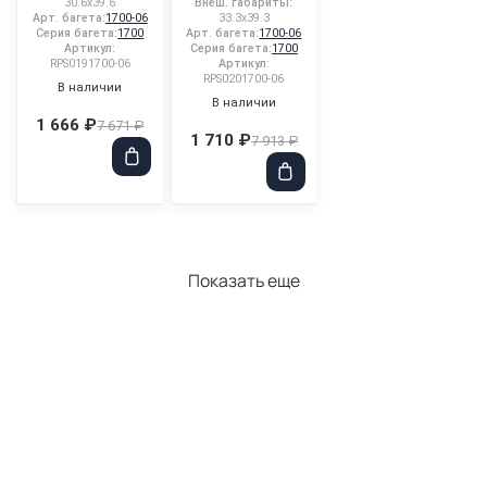
30.6x39.6
Внеш. габариты:
Арт. багета:
1700-06
33.3x39.3
Серия багета:
1700
Арт. багета:
1700-06
Артикул:
Серия багета:
1700
RPS0191700-06
Артикул:
RPS0201700-06
В наличии
В наличии
1 666 ₽
7 671 ₽
1 710 ₽
7 913 ₽
Показать еще