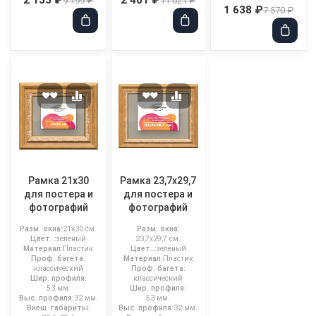
9 799 ₽
11 021 ₽
1 638 ₽
7 570 ₽
Рамка 21x30
Рамка 23,7x29,7
для постера и
для постера и
фотографий
фотографий
Разм. окна:
21x30 см.
Разм. окна:
Цвет..:
зеленый
23,7x29,7 см.
Материал:
Пластик
Цвет..:
зеленый
Проф. багета:
Материал:
Пластик
классический
Проф. багета:
Шир. профиля:
классический
53 мм.
Шир. профиля:
Выс. профиля:
32 мм.
53 мм.
Внеш. габариты:
Выс. профиля:
32 мм.