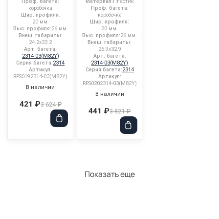
Проф. багета:
Материал:
Пластик
коробочка
Проф. багета:
Шир. профиля:
коробочка
20 мм.
Шир. профиля:
Выс. профиля:
26 мм.
20 мм.
Внеш. габариты:
Выс. профиля:
26 мм.
24.2x33.2
Внеш. габариты:
Арт. багета:
26.9x32.9
2314-03(M82Y)
Арт. багета:
Серия багета:
2314
2314-03(M82Y)
Артикул:
Серия багета:
2314
RPS0192314-03(M82Y)
Артикул:
RPS0202314-03(M82Y)
В наличии
В наличии
421 ₽
3 624 ₽
441 ₽
3 821 ₽
Показать еще