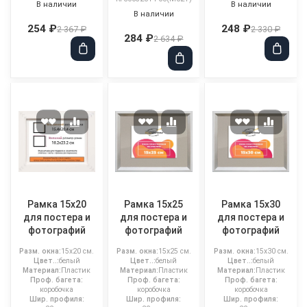
В наличии
В наличии
В наличии
254 ₽
248 ₽
2 367 ₽
2 330 ₽
284 ₽
2 634 ₽
Рамка 15x20
Рамка 15x25
Рамка 15x30
для постера и
для постера и
для постера и
фотографий
фотографий
фотографий
Разм. окна:
15x20 см.
Разм. окна:
15x25 см.
Разм. окна:
15x30 см.
Цвет..:
белый
Цвет..:
белый
Цвет..:
белый
Материал:
Пластик
Материал:
Пластик
Материал:
Пластик
Проф. багета:
Проф. багета:
Проф. багета:
коробочка
коробочка
коробочка
Шир. профиля:
Шир. профиля:
Шир. профиля: