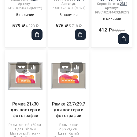
Артикул:
Артикул:
Серия багета:
2314
RPS0162314-03(M82Y)
RPS0172314-03(M82Y)
Артикул:
RPS0182314-03(M82Y)
В наличии
В наличии
В наличии
579 ₽
676 ₽
4 823 ₽
5 718 ₽
412 ₽
3 566 ₽
Рамка 21x30
Рамка 23,7x29,7
для постера и
для постера и
фотографий
фотографий
Разм. окна:
21x30 см.
Разм. окна:
Цвет..:
белый
23,7x29,7 см.
Материал:
Пластик
Цвет..:
белый