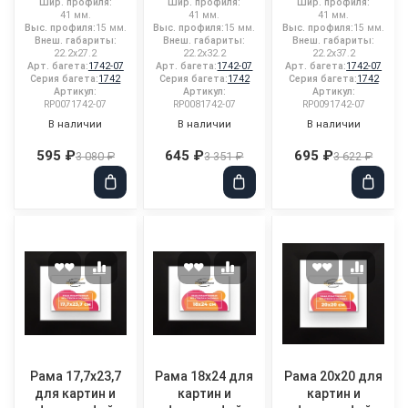
Шир. профиля:
Шир. профиля:
Шир. профиля:
41 мм.
41 мм.
41 мм.
Выс. профиля:
15 мм.
Выс. профиля:
15 мм.
Выс. профиля:
15 мм.
Внеш. габариты:
Внеш. габариты:
Внеш. габариты:
22.2x27.2
22.2x32.2
22.2x37.2
Арт. багета:
1742-07
Арт. багета:
1742-07
Арт. багета:
1742-07
Серия багета:
1742
Серия багета:
1742
Серия багета:
1742
Артикул:
Артикул:
Артикул:
RP0071742-07
RP0081742-07
RP0091742-07
В наличии
В наличии
В наличии
595 ₽
645 ₽
695 ₽
3 080 ₽
3 351 ₽
3 622 ₽
Рама 17,7x23,7
Рама 18x24 для
Рама 20x20 для
для картин и
картин и
картин и