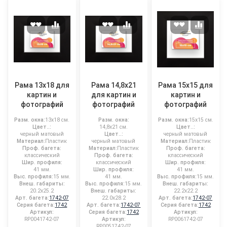
Рама 13x18 для
Рама 14,8x21
Рама 15x15 для
картин и
для картин и
картин и
фотографий
фотографий
фотографий
Разм. окна:
13x18 см.
Разм. окна:
Разм. окна:
15x15 см.
Цвет..:
14,8x21 см.
Цвет..:
черный матовый
Цвет..:
черный матовый
Материал:
Пластик
черный матовый
Материал:
Пластик
Проф. багета:
Материал:
Пластик
Проф. багета:
классический
Проф. багета:
классический
Шир. профиля:
классический
Шир. профиля:
41 мм.
Шир. профиля:
41 мм.
Выс. профиля:
15 мм.
41 мм.
Выс. профиля:
15 мм.
Внеш. габариты:
Выс. профиля:
15 мм.
Внеш. габариты:
20.2x25.2
Внеш. габариты:
22.2x22.2
Арт. багета:
1742-07
22.0x28.2
Арт. багета:
1742-07
Серия багета:
1742
Арт. багета:
1742-07
Серия багета:
1742
Артикул:
Серия багета:
1742
Артикул:
RP0041742-07
Артикул:
RP0061742-07
RP0051742-07