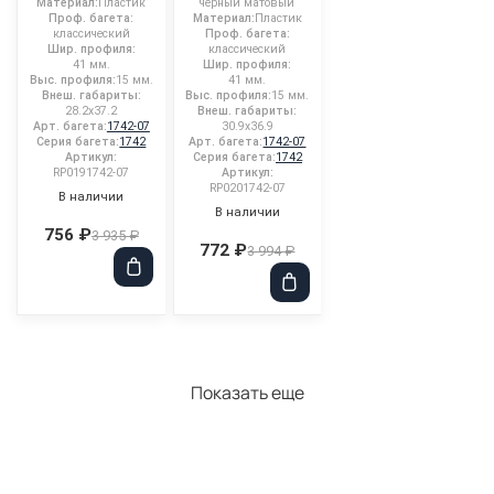
Материал:
Пластик
черный матовый
Проф. багета:
Материал:
Пластик
классический
Проф. багета:
Шир. профиля:
классический
41 мм.
Шир. профиля:
Выс. профиля:
15 мм.
41 мм.
Внеш. габариты:
Выс. профиля:
15 мм.
28.2x37.2
Внеш. габариты:
Арт. багета:
1742-07
30.9x36.9
Серия багета:
1742
Арт. багета:
1742-07
Артикул:
Серия багета:
1742
RP0191742-07
Артикул:
RP0201742-07
В наличии
В наличии
756 ₽
3 935 ₽
772 ₽
3 994 ₽
Показать еще