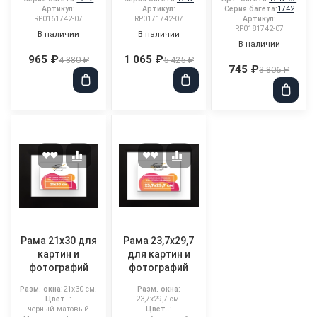
Артикул:
Артикул:
Серия багета:
1742
RP0161742-07
RP0171742-07
Артикул:
RP0181742-07
В наличии
В наличии
В наличии
965 ₽
1 065 ₽
4 880 ₽
5 425 ₽
745 ₽
3 806 ₽
Рама 21x30 для
Рама 23,7x29,7
картин и
для картин и
фотографий
фотографий
Разм. окна:
21x30 см.
Разм. окна:
Цвет..:
23,7x29,7 см.
черный матовый
Цвет..: