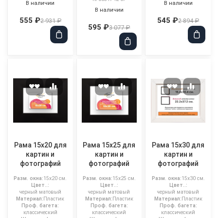
В наличии
В наличии
В наличии
555 ₽
545 ₽
2 931 ₽
2 894 ₽
595 ₽
3 077 ₽
Рама 15x20 для
Рама 15x25 для
Рама 15x30 для
картин и
картин и
картин и
фотографий
фотографий
фотографий
Разм. окна:
15x20 см.
Разм. окна:
15x25 см.
Разм. окна:
15x30 см.
Цвет..:
Цвет..:
Цвет..:
черный матовый
черный матовый
черный матовый
Материал:
Пластик
Материал:
Пластик
Материал:
Пластик
Проф. багета:
Проф. багета:
Проф. багета:
классический
классический
классический