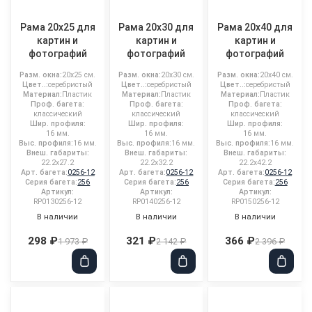
Рама 20x25 для
Рама 20x30 для
Рама 20x40 для
картин и
картин и
картин и
фотографий
фотографий
фотографий
Разм. окна:
20x25 см.
Разм. окна:
20x30 см.
Разм. окна:
20x40 см.
Цвет..:
серебристый
Цвет..:
серебристый
Цвет..:
серебристый
Материал:
Пластик
Материал:
Пластик
Материал:
Пластик
Проф. багета:
Проф. багета:
Проф. багета:
классический
классический
классический
Шир. профиля:
Шир. профиля:
Шир. профиля:
16 мм.
16 мм.
16 мм.
Выс. профиля:
16 мм.
Выс. профиля:
16 мм.
Выс. профиля:
16 мм.
Внеш. габариты:
Внеш. габариты:
Внеш. габариты:
22.2x27.2
22.2x32.2
22.2x42.2
Арт. багета:
0256-12
Арт. багета:
0256-12
Арт. багета:
0256-12
Серия багета:
256
Серия багета:
256
Серия багета:
256
Артикул:
Артикул:
Артикул:
RP0130256-12
RP0140256-12
RP0150256-12
В наличии
В наличии
В наличии
298 ₽
321 ₽
366 ₽
1 973 ₽
2 142 ₽
2 396 ₽