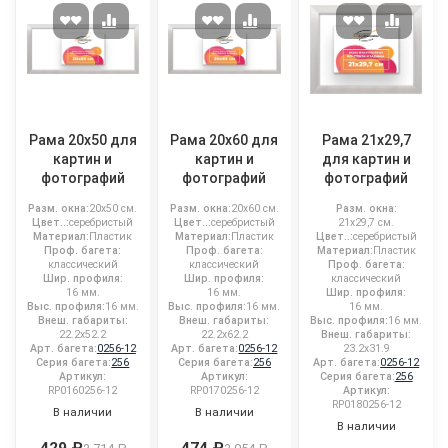
Рама 20x50 для
Рама 20x60 для
Рама 21x29,7
картин и
картин и
для картин и
фотографий
фотографий
фотографий
Разм. окна:
20x50 см.
Разм. окна:
20x60 см.
Разм. окна:
Цвет..:
серебристый
Цвет..:
серебристый
21x29,7 см.
Материал:
Пластик
Материал:
Пластик
Цвет..:
серебристый
Проф. багета:
Проф. багета:
Материал:
Пластик
классический
классический
Проф. багета:
Шир. профиля:
Шир. профиля:
классический
16 мм.
16 мм.
Шир. профиля:
Выс. профиля:
16 мм.
Выс. профиля:
16 мм.
16 мм.
Внеш. габариты:
Внеш. габариты:
Выс. профиля:
16 мм.
22.2x52.2
22.2x62.2
Внеш. габариты:
Арт. багета:
0256-12
Арт. багета:
0256-12
23.2x31.9
Серия багета:
256
Серия багета:
256
Арт. багета:
0256-12
Артикул:
Артикул:
Серия багета:
256
RP0160256-12
RP0170256-12
Артикул:
RP0180256-12
В наличии
В наличии
В наличии
429 ₽
474 ₽