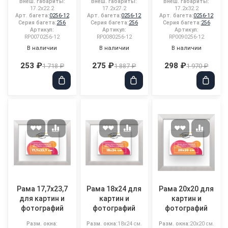
Внеш. габариты:
Внеш. габариты:
Внеш. габариты:
17.2x22.2
17.2x27.2
17.2x32.2
Арт. багета:
0256-12
Арт. багета:
0256-12
Арт. багета:
0256-12
Серия багета:
256
Серия багета:
256
Серия багета:
256
Артикул:
Артикул:
Артикул:
RP0070256-12
RP0080256-12
RP0090256-12
В наличии
В наличии
В наличии
253 ₽
275 ₽
298 ₽
1 718 ₽
1 887 ₽
1 970 ₽
Рама 17,7x23,7
Рама 18x24 для
Рама 20x20 для
для картин и
картин и
картин и
фотографий
фотографий
фотографий
Разм. окна:
Разм. окна:
18x24 см.
Разм. окна:
20x20 см.