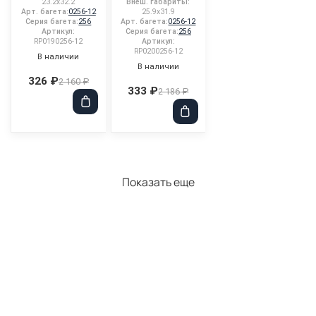
23.2x32.2
Внеш. габариты:
Арт. багета:
0256-12
25.9x31.9
Серия багета:
256
Арт. багета:
0256-12
Артикул:
Серия багета:
256
RP0190256-12
Артикул:
RP0200256-12
В наличии
В наличии
326 ₽
2 160 ₽
333 ₽
2 186 ₽
Показать еще