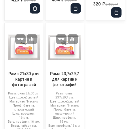
2 714 ₽
3 054 ₽
320 ₽
2 139 ₽
Рама 21x30 для
Рама 23,7x29,7
картин и
для картин и
фотографий
фотографий
Разм. окна:
21x30 см.
Разм. окна:
Цвет..:
серебристый
23,7x29,7 см.
Материал:
Пластик
Цвет..:
серебристый
Проф. багета:
Материал:
Пластик
классический
Проф. багета:
Шир. профиля:
классический
16 мм.
Шир. профиля:
Выс. профиля:
16 мм.
16 мм.
Внеш. габариты:
Выс. профиля:
16 мм.