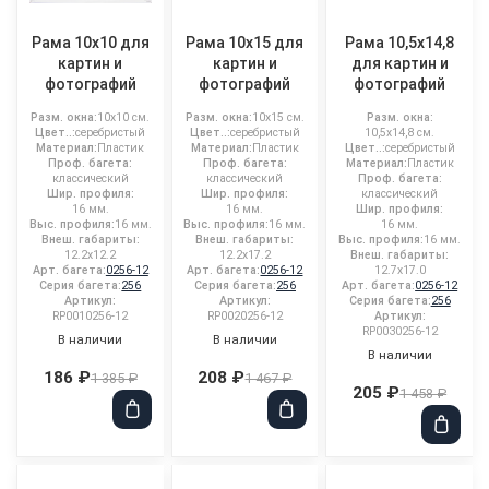
Рама 10x10 для
Рама 10x15 для
Рама 10,5x14,8
картин и
картин и
для картин и
фотографий
фотографий
фотографий
Разм. окна:
10x10 см.
Разм. окна:
10x15 см.
Разм. окна:
Цвет..:
серебристый
Цвет..:
серебристый
10,5x14,8 см.
Материал:
Пластик
Материал:
Пластик
Цвет..:
серебристый
Проф. багета:
Проф. багета:
Материал:
Пластик
классический
классический
Проф. багета:
Шир. профиля:
Шир. профиля:
классический
16 мм.
16 мм.
Шир. профиля:
Выс. профиля:
16 мм.
Выс. профиля:
16 мм.
16 мм.
Внеш. габариты:
Внеш. габариты:
Выс. профиля:
16 мм.
12.2x12.2
12.2x17.2
Внеш. габариты:
Арт. багета:
0256-12
Арт. багета:
0256-12
12.7x17.0
Серия багета:
256
Серия багета:
256
Арт. багета:
0256-12
Артикул:
Артикул:
Серия багета:
256
RP0010256-12
RP0020256-12
Артикул:
RP0030256-12
В наличии
В наличии
В наличии
186 ₽
208 ₽
1 385 ₽
1 467 ₽
205 ₽
1 458 ₽