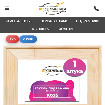
РАМЫ БАГЕТНЫЕ
ЗЕРКАЛА В РАМЕ
ПОДРАМНИКИ
ПЛАНШЕТЫ
ХОЛСТЫ
-80%
-80%
71 ₽
/ШТ