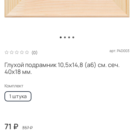
арт.
P4D003
(0)
Глухой подрамник 10,5x14,8 (а6) см. сеч.
40х18 мм.
Комплект
1 штука
71 ₽
357 ₽