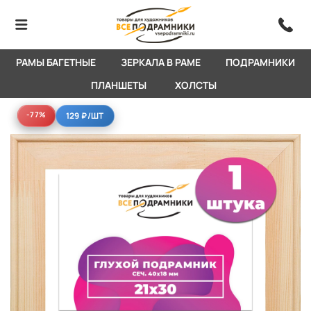
РАМЫ БАГЕТНЫЕ
ЗЕРКАЛА В РАМЕ
ПОДРАМНИКИ
ПЛАНШЕТЫ
ХОЛСТЫ
-77%
-77%
129 ₽
/ШТ