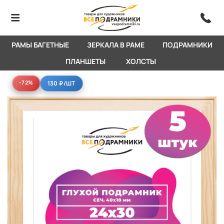
РАМЫ БАГЕТНЫЕ
ЗЕРКАЛА В РАМЕ
ПОДРАМНИКИ
ПЛАНШЕТЫ
ХОЛСТЫ
-72%
-72%
130 ₽
/ШТ