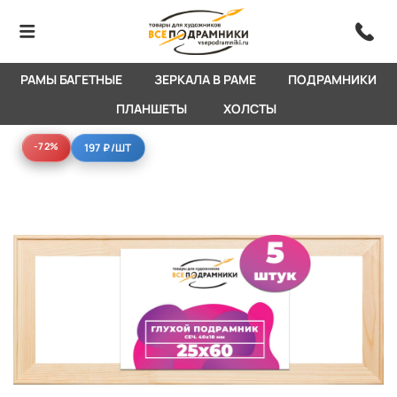
РАМЫ БАГЕТНЫЕ
ЗЕРКАЛА В РАМЕ
ПОДРАМНИКИ
ПЛАНШЕТЫ
ХОЛСТЫ
-72%
-72%
197 ₽
/ШТ