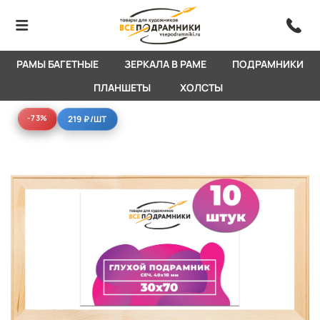
РАМЫ БАГЕТНЫЕ
ЗЕРКАЛА В РАМЕ
ПОДРАМНИКИ
ПЛАНШЕТЫ
ХОЛСТЫ
-73%
-73%
219 ₽
/ШТ