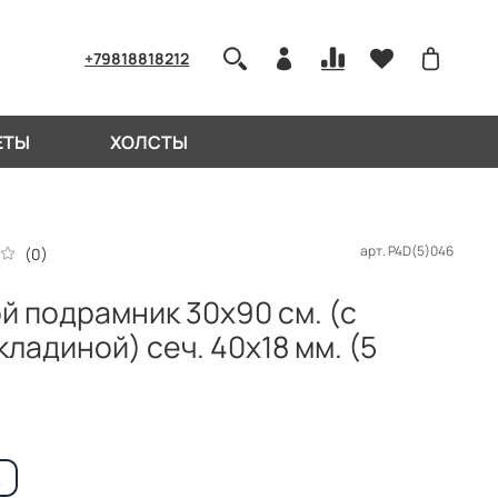
+79818818212
ЕТЫ
ХОЛСТЫ
арт.
P4D(5)046
(0)
й подрамник 30x90 см. (с
ладиной) сеч. 40х18 мм. (5
)
к