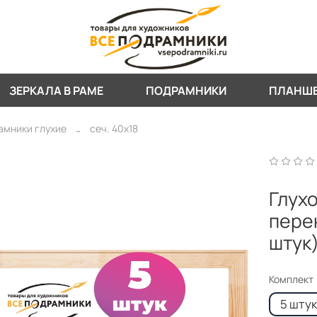
ЗЕРКАЛА В РАМЕ
ПОДРАМНИКИ
ПЛАНШ
амники глухие
сеч. 40х18
Глухо
перек
штук
Комплект
5 шту