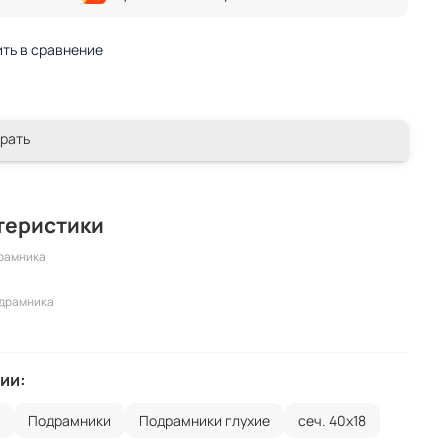
ть в сравнение
рать
теристики
рамника
одрамника
ии:
г
Подрамники
Подрамники глухие
сеч. 40х18