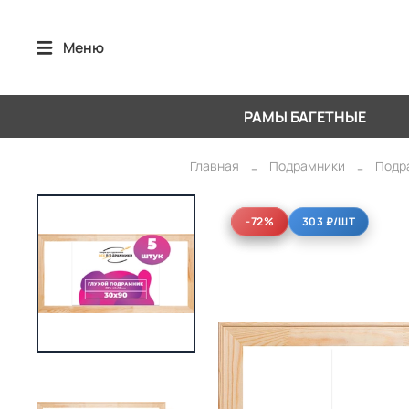
Меню
РАМЫ БАГЕТНЫЕ
Главная
Подрамники
Подр
-72%
-72%
303 ₽
/ШТ