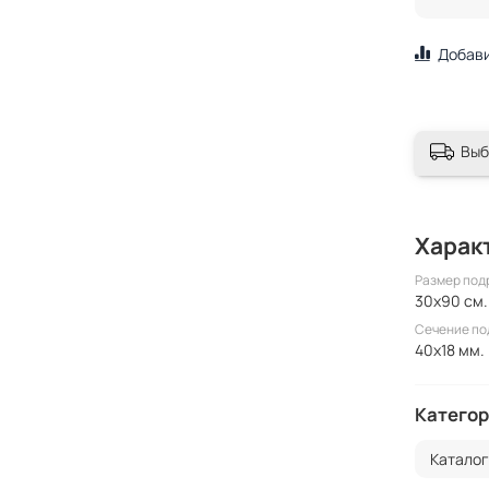
Добави
Выб
Харак
Размер под
30x90 см.
Сечение п
40x18 мм.
Категор
Катало