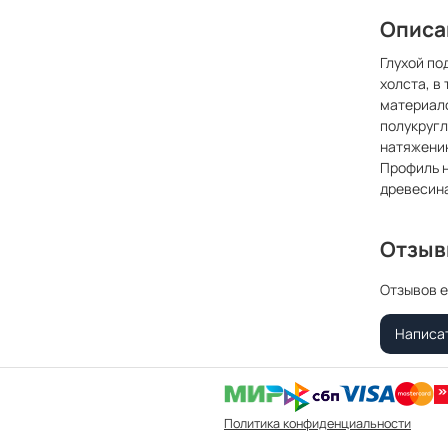
Описа
Глухой по
холста, в
материал
полукругл
натяжению
Профиль н
древесина
Отзы
Отзывов е
Написа
Политика конфиденциальности