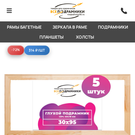
РАМЫ БАГЕТНЫЕ
ЗЕРКАЛА В РАМЕ
ПОДРАМНИКИ
ПЛАНШЕТЫ
ХОЛСТЫ
-72%
-72%
314 ₽
/ШТ