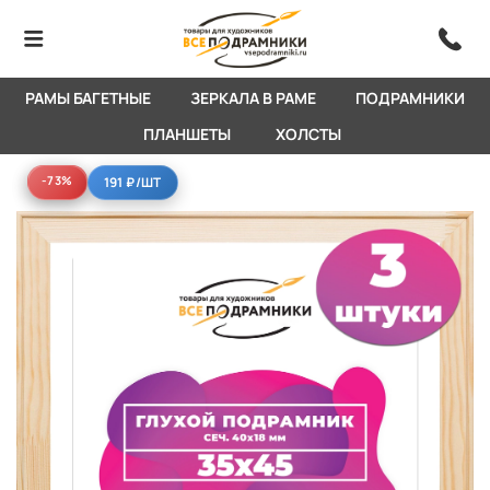
РАМЫ БАГЕТНЫЕ
ЗЕРКАЛА В РАМЕ
ПОДРАМНИКИ
ПЛАНШЕТЫ
ХОЛСТЫ
-73%
-73%
191 ₽
/ШТ