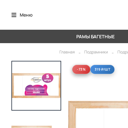
Меню
РАМЫ БАГЕТНЫЕ
Главная
Подрамники
Подр
-73%
-73%
319 ₽
/ШТ