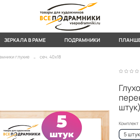
ЗЕРКАЛА В РАМЕ
ПОДРАМНИКИ
ПЛАНШ
амники глухие
сеч. 40х18
Глухо
перек
штук
Комплект
5 шту