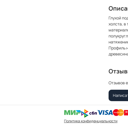
Описа
Глухой по
холста, в
материал
полукругл
натяжению
Профиль н
древесина
Отзы
Отзывов е
Написа
Политика конфиденциальности