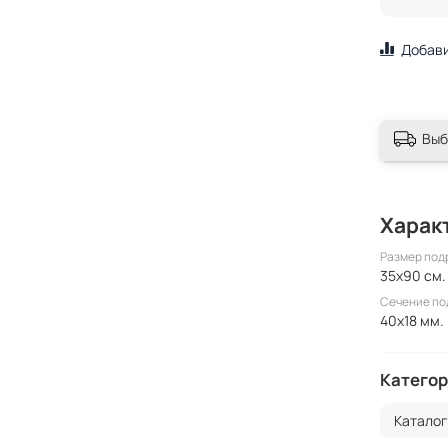
Добави
Выб
Харак
Размер под
35x90 см.
Сечение п
40x18 мм.
Категор
Катало