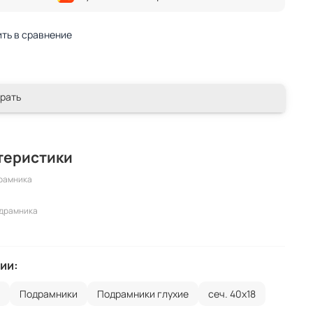
ть в сравнение
рать
теристики
рамника
одрамника
ии:
г
Подрамники
Подрамники глухие
сеч. 40х18