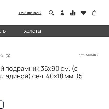
+79818818212
ЕТЫ
ХОЛСТЫ
арт.
P4D(5)060
(0)
й подрамник 35x90 см. (с
ладиной) сеч. 40х18 мм. (5
)
к