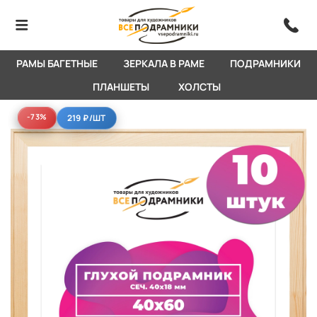
РАМЫ БАГЕТНЫЕ
ЗЕРКАЛА В РАМЕ
ПОДРАМНИКИ
ПЛАНШЕТЫ
ХОЛСТЫ
-73%
-73%
219 ₽
/ШТ