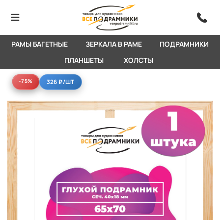
РАМЫ БАГЕТНЫЕ
ЗЕРКАЛА В РАМЕ
ПОДРАМНИКИ
ПЛАНШЕТЫ
ХОЛСТЫ
-75%
-75%
326 ₽
/ШТ