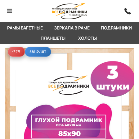
РАМЫ БАГЕТНЫЕ
ЗЕРКАЛА В РАМЕ
ПОДРАМНИКИ
ПЛАНШЕТЫ
ХОЛСТЫ
-73%
-73%
581 ₽
/ШТ