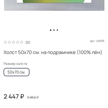
арт.
LN095
(0)
Холст 50x70 см. на подрамнике (100% лён)
Размер холста
50x70 см.
2 447 ₽
5 852 ₽