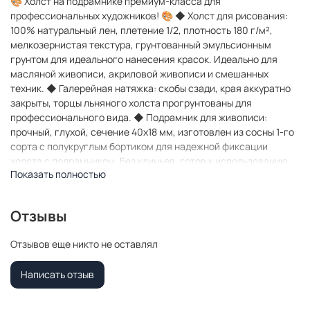
🎨 Холст на подрамнике премиум-класса для
профессиональных художников! 🎨 ◆ Холст для рисования:
100% натуральный лен, плетение 1/2, плотность 180 г/м²,
мелкозернистая текстура, грунтованный эмульсионным
грунтом для идеального нанесения красок. Идеально для
масляной живописи, акриловой живописи и смешанных
техник. ◆ Галерейная натяжка: скобы сзади, края аккуратно
закрыты, торцы льняного холста прогрунтованы для
профессионального вида. ◆ Подрамник для живописи:
прочный, глухой, сечение 40х18 мм, изготовлен из сосны 1-го
сорта с полукруглым бортиком для надежной фиксации
холста с подрамником. Без клиньев, готов к использованию.
Показать полностью
◆ Размеры: широкий выбор размеров холстов на подрамнике
для любых творческих задач — от миниатюр до крупных
картин. ◆ Комплектация: холст с подрамником, фурнитура
Отзывы
для подвешивания (2 D-кольца, 2 винта). 🌟 Почему
выбирают наши художественные принадлежности? Высокое
Отзывов еще никто не оставлял
качество материалов для художников и сборки. Идеально для
профессиональных художников, студентов и любителей.
Написать отзыв
Доступная цена без потери качества. Подходит для
живописи, декора и творческих проектов. Производитель:
"ВсеПодрамники" — гарантия надежности и долговечности.