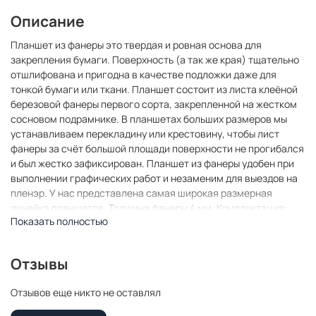
Описание
Планшет из фанеры это твердая и ровная основа для
закрепления бумаги. Поверхность (а так же края) тщательно
отшлифована и пригодна в качестве подложки даже для
тонкой бумаги или ткани. Планшет состоит из листа клеёной
березовой фанеры первого сорта, закрепленной на жестком
сосновом подрамнике. В планшетах больших размеров мы
устанавливаем перекладину или крестовину, чтобы лист
фанеры за счёт большой площади поверхности не прогибался
и был жестко зафиксирован. Планшет из фанеры удобен при
выполнении графических работ и незаменим для выездов на
пленэр. У нас представлена самая широкая размерная
линейка планшетов. Толщина фанеры 4 мм. Комплектация:
Показать полностью
планшет Производитель: "ВсеПодрамники"
Отзывы
Отзывов еще никто не оставлял