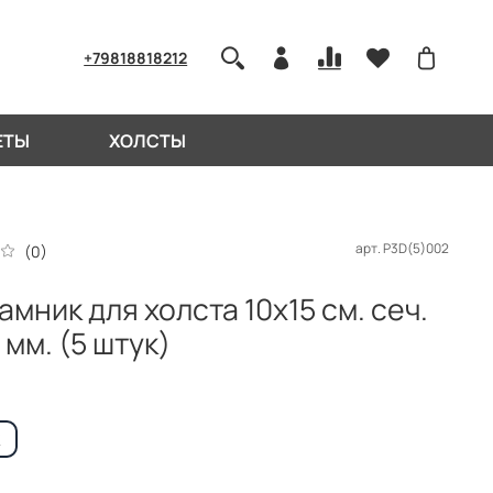
+79818818212
ЕТЫ
ХОЛСТЫ
арт.
P3D(5)002
(0)
мник для холста 10x15 см. сеч.
 мм. (5 штук)
к