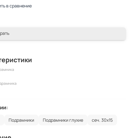
ть в сравнение
рать
теристики
рамника
одрамника
ии:
г
Подрамники
Подрамники глухие
сеч. 30х15
ние