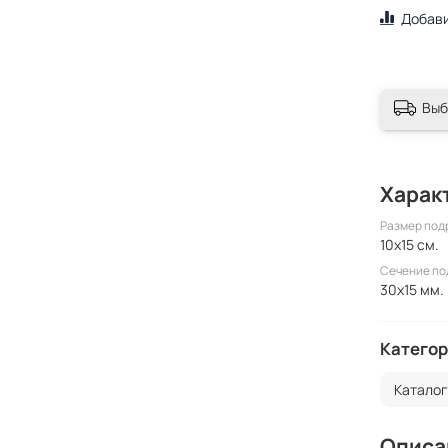
Добави
Выб
Харак
Размер под
10x15 см.
Сечение п
30x15 мм.
Категор
Катало
Описа