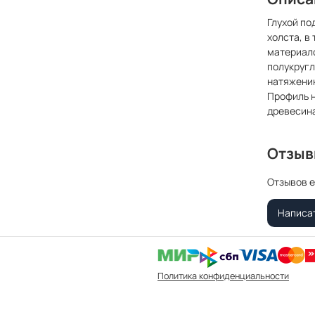
Глухой по
холста, в
материал
полукругл
натяжению
Профиль н
древесина
Отзы
Отзывов е
Написа
Политика конфиденциальности