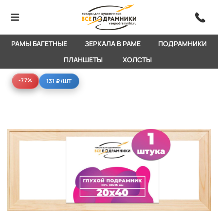
РАМЫ БАГЕТНЫЕ
ЗЕРКАЛА В РАМЕ
ПОДРАМНИКИ
ПЛАНШЕТЫ
ХОЛСТЫ
-77%
-77%
131 ₽
/ШТ