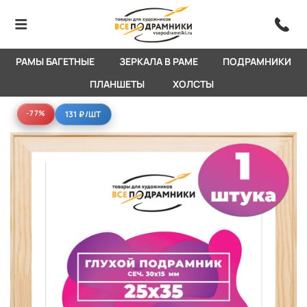
РАМЫ БАГЕТНЫЕ
ЗЕРКАЛА В РАМЕ
ПОДРАМНИКИ
ПЛАНШЕТЫ
ХОЛСТЫ
-77%
-77%
131 ₽
/ШТ