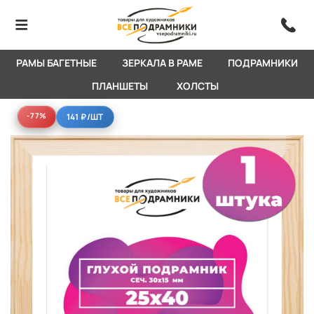
РАМЫ БАГЕТНЫЕ
ЗЕРКАЛА В РАМЕ
ПОДРАМНИКИ
ПЛАНШЕТЫ
ХОЛСТЫ
-77%
-77%
141 ₽
/ШТ