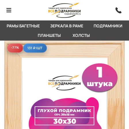
РАМЫ БАГЕТНЫЕ
ЗЕРКАЛА В РАМЕ
ПОДРАМНИКИ
ПЛАНШЕТЫ
ХОЛСТЫ
-77%
-77%
131 ₽
/ШТ