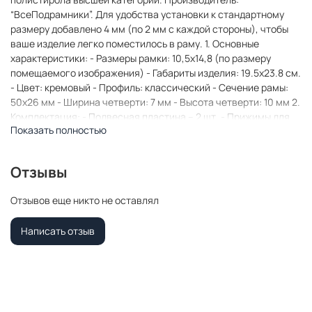
“ВсеПодрамники”. Для удобства установки к стандартному
размеру добавлено 4 мм (по 2 мм с каждой стороны), чтобы
ваше изделие легко поместилось в раму. 1. Основные
характеристики: - Размеры рамки: 10,5x14,8 (по размеру
помещаемого изображения) - Габариты изделия: 19.5x23.8 см.
- Цвет: кремовый - Профиль: классический - Сечение рамы:
50x26 мм - Ширина четверти: 7 мм - Высота четверти: 10 мм 2.
Комплектация: - Подвесная пластина – 2 шт. - Прижимы для
Показать полностью
подрамника - Винты 3. Назначение: - Подходит для
оформления: • Картин, включая картины по номерам •
Алмазных мозаик и вышивок крестом • Постеров,
Отзывы
фотографий, икон • Паспарту, зеркал • Вышивки бисером и
алмазной мозаики • Медалей, орденов, спортивных наград •
Отзывов еще никто не оставлял
Старинных часов, ключей, монет или украшений -
Используется как настенная или настольная фоторамка (нет
Написать отзыв
подставки) 4. Преимущества: - Универсальность: квадратные
и прямоугольные форматы, размеры от 10х10 до 100х100 см -
Удобство: можно повесить горизонтально или вертикально -
Широкий выбор: разные профили, расцветки, с опцией со
стеклом или без - Идеальный подарок: для мамы, папы,
бабушки, дедушки, друзей, коллег на день рождения, Новый