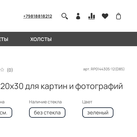
+79818818212
ЕТЫ
ХОЛСТЫ
арт.
RP0144305-12(D85)
(0)
 20x30 для картин и фотографий
кна
Наличие стекла
Цвет
см.
без стекла
зеленый