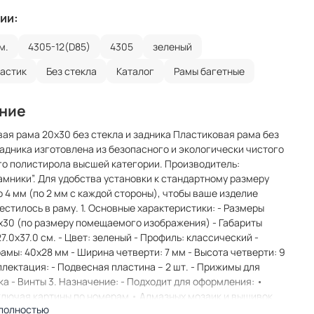
ии:
м.
4305-12(D85)
4305
зеленый
ластик
Без стекла
Каталог
Рамы багетные
ние
ая рама 20x30 без стекла и задника Пластиковая рама без
задника изготовлена из безопасного и экологически чистого
о полистирола высшей категории. Производитель:
мники”. Для удобства установки к стандартному размеру
 4 мм (по 2 мм с каждой стороны), чтобы ваше изделие
естилось в раму. 1. Основные характеристики: - Размеры
x30 (по размеру помещаемого изображения) - Габариты
27.0x37.0 см. - Цвет: зеленый - Профиль: классический -
амы: 40x28 мм - Ширина четверти: 7 мм - Высота четверти: 9
плектация: - Подвесная пластина – 2 шт. - Прижимы для
а - Винты 3. Назначение: - Подходит для оформления: •
ключая картины по номерам • Алмазных мозаик и вышивок
 полностью
 Постеров, фотографий, икон • Паспарту, зеркал • Вышивки