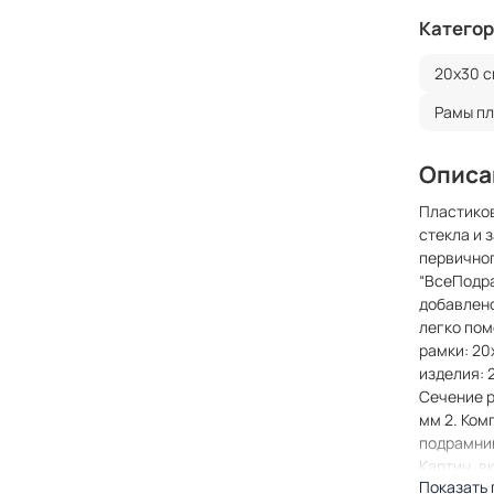
Категор
20x30 с
Рамы п
Описа
Пластиков
стекла и 
первичног
“ВсеПодра
добавлено
легко пом
рамки: 20
изделия: 
Сечение р
мм 2. Ком
подрамник
Картин, в
Показать
крестом •