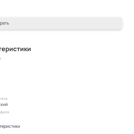
рать
теристики
а
гета
ский
офиля
теристики