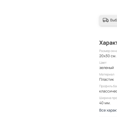
Выб
Харак
Размер окн
20x30 см.
Цвет
зеленый
Материал
Пластик
Профиль ба
классиче
Ширина пр
40 мм.
Все харак