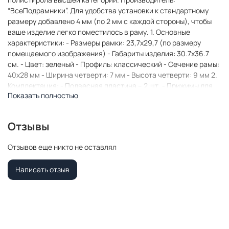
“ВсеПодрамники”. Для удобства установки к стандартному
размеру добавлено 4 мм (по 2 мм с каждой стороны), чтобы
ваше изделие легко поместилось в раму. 1. Основные
характеристики: - Размеры рамки: 23,7x29,7 (по размеру
помещаемого изображения) - Габариты изделия: 30.7x36.7
см. - Цвет: зеленый - Профиль: классический - Сечение рамы:
40x28 мм - Ширина четверти: 7 мм - Высота четверти: 9 мм 2.
Комплектация: - Подвесная пластина – 2 шт. - Прижимы для
Показать полностью
подрамника - Винты 3. Назначение: - Подходит для
оформления: • Картин, включая картины по номерам •
Алмазных мозаик и вышивок крестом • Постеров,
Отзывы
фотографий, икон • Паспарту, зеркал • Вышивки бисером и
алмазной мозаики • Медалей, орденов, спортивных наград •
Отзывов еще никто не оставлял
Старинных часов, ключей, монет или украшений -
Используется как настенная или настольная фоторамка (нет
Написать отзыв
подставки) 4. Преимущества: - Универсальность: квадратные
и прямоугольные форматы, размеры от 10х10 до 100х100 см -
Удобство: можно повесить горизонтально или вертикально -
Широкий выбор: разные профили, расцветки, с опцией со
стеклом или без - Идеальный подарок: для мамы, папы,
бабушки, дедушки, друзей, коллег на день рождения, Новый