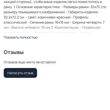
каждой стороны), чтобы ваше изделие легко поместилось в
раму. 1. Основные характеристики: - Размеры рамки: 30x70 (по
размеру помещаемого изображения) - Габариты изделия:
32.2x72.2 см. - Цвет: коричнево-красный - Профиль:
классический - Сечение рамы: 16x16 мм - Ширина четверти: 7
мм - Высота четверти: 10 мм 2. Комплектация: - Подвесная
пластина – 2 шт. - Прижимы для подрамника - Винты 3.
Показать полностью
Назначение: - Подходит для оформления: • Картин, включая
картины по номерам • Алмазных мозаик и вышивок крестом •
Постеров, фотографий, икон • Паспарту, зеркал • Вышивки
Отзывы
бисером и алмазной мозаики • Медалей, орденов,
спортивных наград • Старинных часов, ключей, монет или
Отзывов еще никто не оставлял
украшений - Используется как настенная или настольная
фоторамка (нет подставки) 4. Преимущества: -
Написать отзыв
Универсальность: квадратные и прямоугольные форматы,
размеры от 10х10 до 100х100 см - Удобство: можно повесить
горизонтально или вертикально - Широкий выбор: разные
профили, расцветки, с опцией со стеклом или без -
Идеальный подарок: для мамы, папы, бабушки, дедушки,
друзей, коллег на день рождения, Новый год, 8 марта, 23
февраля, свадьбу, новоселье или любой другой праздник 5.
Применение в интерьере: - Идеально для алмазной вышивки,