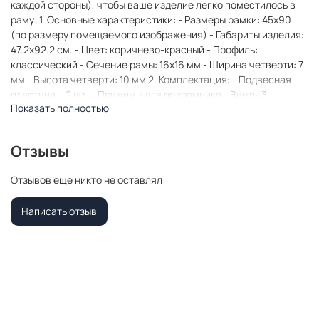
каждой стороны), чтобы ваше изделие легко поместилось в
раму. 1. Основные характеристики: - Размеры рамки: 45x90
(по размеру помещаемого изображения) - Габариты изделия:
47.2x92.2 см. - Цвет: коричнево-красный - Профиль:
классический - Сечение рамы: 16x16 мм - Ширина четверти: 7
мм - Высота четверти: 10 мм 2. Комплектация: - Подвесная
пластина – 2 шт. - Прижимы для подрамника - Винты 3.
Показать полностью
Назначение: - Подходит для оформления: • Картин, включая
картины по номерам • Алмазных мозаик и вышивок крестом •
Постеров, фотографий, икон • Паспарту, зеркал • Вышивки
Отзывы
бисером и алмазной мозаики • Медалей, орденов,
спортивных наград • Старинных часов, ключей, монет или
Отзывов еще никто не оставлял
украшений - Используется как настенная или настольная
фоторамка (нет подставки) 4. Преимущества: -
Написать отзыв
Универсальность: квадратные и прямоугольные форматы,
размеры от 10х10 до 100х100 см - Удобство: можно повесить
горизонтально или вертикально - Широкий выбор: разные
профили, расцветки, с опцией со стеклом или без -
Идеальный подарок: для мамы, папы, бабушки, дедушки,
друзей, коллег на день рождения, Новый год, 8 марта, 23
февраля, свадьбу, новоселье или любой другой праздник 5.
Применение в интерьере: - Идеально для алмазной вышивки,