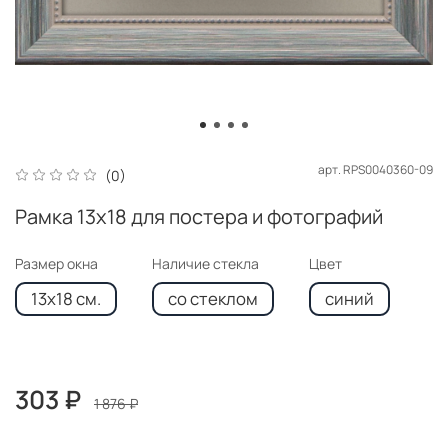
арт.
RPS0040360-09
(0)
Рамка 13x18 для постера и фотографий
Размер окна
Наличие стекла
Цвет
13x18 см.
со стеклом
синий
303 ₽
1 876 ₽