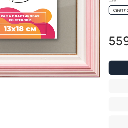
светл
55