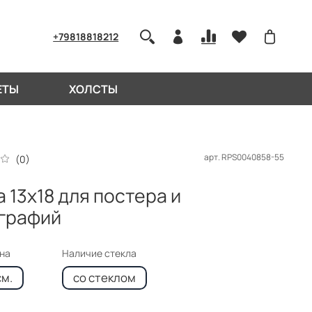
+79818818212
ЕТЫ
ХОЛСТЫ
арт.
RPS0040858-55
(0)
 13x18 для постера и
графий
кна
Наличие стекла
см.
со стеклом