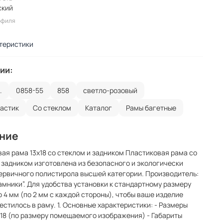
ский
офиля
теристики
ии:
.
0858-55
858
светло-розовый
ластик
Со стеклом
Каталог
Рамы багетные
ние
ая рама 13x18 со стеклом и задником Пластиковая рама со
 задником изготовлена из безопасного и экологически
ервичного полистирола высшей категории. Производитель:
мники”. Для удобства установки к стандартному размеру
 4 мм (по 2 мм с каждой стороны), чтобы ваше изделие
естилось в раму. 1. Основные характеристики: - Размеры
x18 (по размеру помещаемого изображения) - Габариты