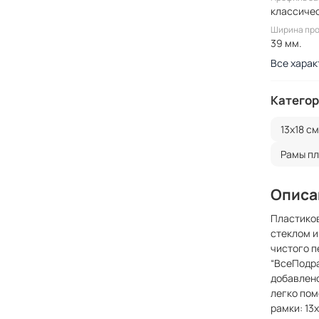
классиче
Ширина пр
39 мм.
Все харак
Категор
13x18 см
Рамы п
Описа
Пластиков
стеклом и
чистого п
“ВсеПодра
добавлено
легко пом
рамки: 13