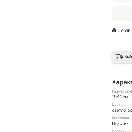
Добави
Выб
Харак
Размер окн
13x18 см.
Цвет
светло-р
Материал
Пластик
Профиль ба