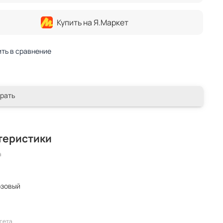
Купить на Я.Маркет
ть в сравнение
рать
теристики
а
озовый
гета