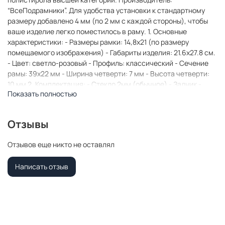
“ВсеПодрамники”. Для удобства установки к стандартному
размеру добавлено 4 мм (по 2 мм с каждой стороны), чтобы
ваше изделие легко поместилось в раму. 1. Основные
характеристики: - Размеры рамки: 14,8x21 (по размеру
помещаемого изображения) - Габариты изделия: 21.6x27.8 см.
- Цвет: светло-розовый - Профиль: классический - Сечение
рамы: 39x22 мм - Ширина четверти: 7 мм - Высота четверти:
10 мм 2. Комплектация: - Стекло 2мм (обычное) - Задник -
Показать полностью
Подвесная пластина – 2 шт. - Винты - Прижимы для фиксации
задника 3. Назначение: - Подходит для оформления: • Картин,
включая картины по номерам • Алмазных мозаик и вышивок
Отзывы
крестом • Постеров, фотографий, икон • Паспарту, зеркал •
Вышивки бисером и алмазной мозаики • Медалей, орденов,
Отзывов еще никто не оставлял
спортивных наград • Старинных часов, ключей, монет или
украшений - Используется как настенная или настольная
Написать отзыв
фоторамка (нет подставки) 4. Преимущества: -
Универсальность: квадратные и прямоугольные форматы,
размеры от 10х10 до 100х100 см - Удобство: можно повесить
горизонтально или вертикально - Широкий выбор: разные
профили, расцветки, с опцией со стеклом или без -
Идеальный подарок: для мамы, папы, бабушки, дедушки,