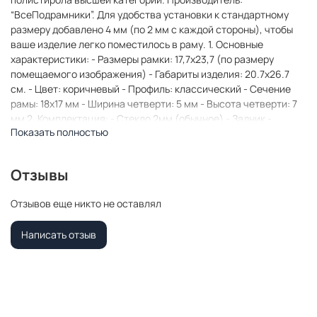
“ВсеПодрамники”. Для удобства установки к стандартному
размеру добавлено 4 мм (по 2 мм с каждой стороны), чтобы
ваше изделие легко поместилось в раму. 1. Основные
характеристики: - Размеры рамки: 17,7x23,7 (по размеру
помещаемого изображения) - Габариты изделия: 20.7x26.7
см. - Цвет: коричневый - Профиль: классический - Сечение
рамы: 18x17 мм - Ширина четверти: 5 мм - Высота четверти: 7
мм 2. Комплектация: - Стекло 2мм (обычное) - Задник -
Показать полностью
Подвесная пластина – 2 шт. - Винты - Прижимы для фиксации
задника 3. Назначение: - Подходит для оформления: • Картин,
включая картины по номерам • Алмазных мозаик и вышивок
Отзывы
крестом • Постеров, фотографий, икон • Паспарту, зеркал •
Вышивки бисером и алмазной мозаики • Медалей, орденов,
Отзывов еще никто не оставлял
спортивных наград • Старинных часов, ключей, монет или
украшений - Используется как настенная или настольная
Написать отзыв
фоторамка (нет подставки) 4. Преимущества: -
Универсальность: квадратные и прямоугольные форматы,
размеры от 10х10 до 100х100 см - Удобство: можно повесить
горизонтально или вертикально - Широкий выбор: разные
профили, расцветки, с опцией со стеклом или без -
Идеальный подарок: для мамы, папы, бабушки, дедушки,