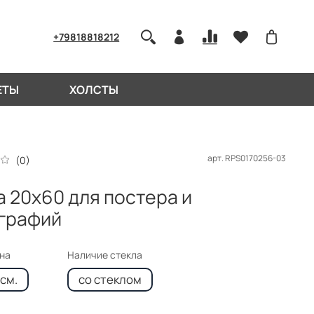
+79818818212
ЕТЫ
ХОЛСТЫ
арт.
RPS0170256-03
(0)
а 20x60 для постера и
графий
кна
Наличие стекла
см.
со стеклом