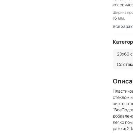
классиче
Ширина пр
16 мм.
Все харак
Категор
20x60 с
Со сте
Описа
Пластиков
стеклом и
чистого п
“ВсеПодра
добавлено
легко пом
рамки: 20