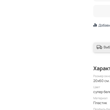
Добави
Выб
Харак
Размер окн
20x60 см.
Цвет
супер бе
Материал
Пластик
Профиль ба