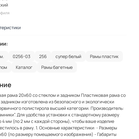
ский
офиля
теристики
ии:
м.
0256-03
256
супер белый
Рамы пластик
клом
Каталог
Рамы багетные
ние
ая рама 20x60 со стеклом и задником Пластиковая рама со
 задником изготовлена из безопасного и экологически
ервичного полистирола высшей категории. Производитель:
мники”. Для удобства установки к стандартному размеру
 4 мм (по 2 мм с каждой стороны), чтобы ваше изделие
естилось в раму. 1. Основные характеристики: - Размеры
x60 (по размеру помещаемого изображения) - Габариты