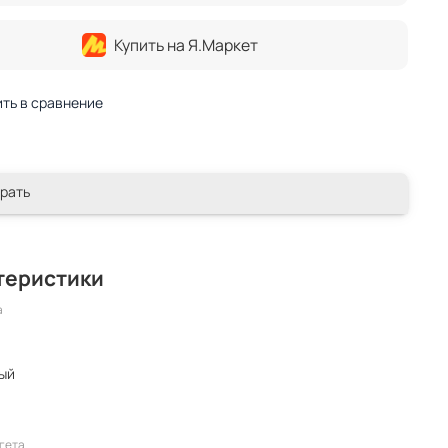
Купить на Я.Маркет
ть в сравнение
рать
теристики
а
лый
гета