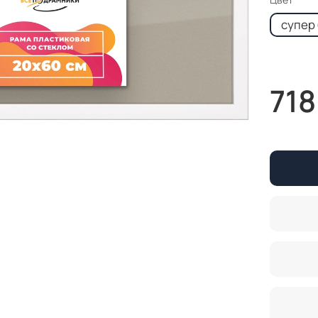
супер
718