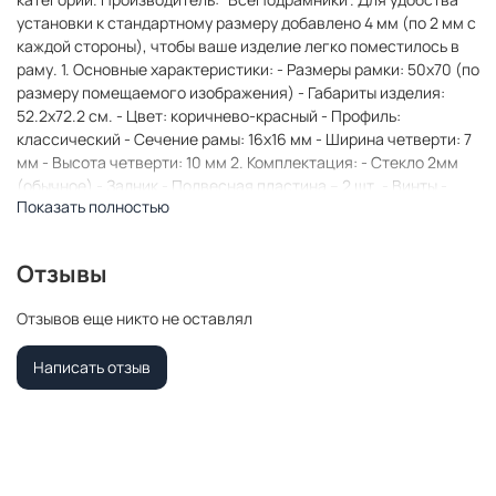
установки к стандартному размеру добавлено 4 мм (по 2 мм с
каждой стороны), чтобы ваше изделие легко поместилось в
раму. 1. Основные характеристики: - Размеры рамки: 50x70 (по
размеру помещаемого изображения) - Габариты изделия:
52.2x72.2 см. - Цвет: коричнево-красный - Профиль:
классический - Сечение рамы: 16x16 мм - Ширина четверти: 7
мм - Высота четверти: 10 мм 2. Комплектация: - Стекло 2мм
(обычное) - Задник - Подвесная пластина – 2 шт. - Винты -
Показать полностью
Прижимы для фиксации задника 3. Назначение: - Подходит
для оформления: • Картин, включая картины по номерам •
Алмазных мозаик и вышивок крестом • Постеров,
Отзывы
фотографий, икон • Паспарту, зеркал • Вышивки бисером и
алмазной мозаики • Медалей, орденов, спортивных наград •
Отзывов еще никто не оставлял
Старинных часов, ключей, монет или украшений -
Используется как настенная или настольная фоторамка (нет
Написать отзыв
подставки) 4. Преимущества: - Универсальность: квадратные
и прямоугольные форматы, размеры от 10х10 до 100х100 см -
Удобство: можно повесить горизонтально или вертикально -
Широкий выбор: разные профили, расцветки, с опцией со
стеклом или без - Идеальный подарок: для мамы, папы,
бабушки, дедушки, друзей, коллег на день рождения, Новый