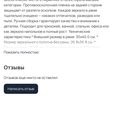
категории. Противоосколочная пленка на задней стороне
защищает от разлета осколков. Каждое зеркало в раме
тщательно очищено — никаких отпечатков, разводов или
пыли. Ручная сборка гарантирует качество и внимание к
деталям. Подходит для прихожей, ванной, спальни, офиса или
как зеркало напольное в полный рост. Технические
характеристики * Внешний размер в раме: 30x40.0 см. *
Размер зеркального полотна без рамы: 26.8x36.8 см. *
Сечение рамы: 16x16 мм. * Цвет рамы: красный. * Профиль
Показать полностью
рамы: классический. * Форма: Прямоугольная. * Толщина
зеркала: 4 мм. Комплектация * Зеркало в пластиковой раме. *
Подвесная пластина – 2 шт. * Винты и фурнитура для
Отзывы
крепления. * Все для быстрой установки в комплекте.
Преимущества зеркала * Экологичность и безопасность:
Отзывов еще никто не оставлял
Рама из полистирола без вредных веществ +
противоосколочная пленка. * Долговечность: Полотно
Написать отзыв
толщиной 4 мм для четкого отражения и прочности. *
Универсальность: Прямоугольные и квадратные форматы,
множество размеров от 10x10 до 100x200 см. * Удобство:
Возможность повесить горизонтально или вертикально. *
Широкий выбор: Разные профили и цвета рам. * Идеальный