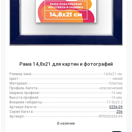
Рама 14,8x21 для картин и фотографий
Размер окна:
14,8x21 см.
Цвет:
синий
Материал:
Пластик
Профиль багета:
классический
Ширина профиля:
16 мм.
Высота профиля:
16 мм.
Внешние габариты:
17.0x23.2
Артикул багета:
0256-09
Серия багета:
256
Артикул:
RP0050256-09
В наличии