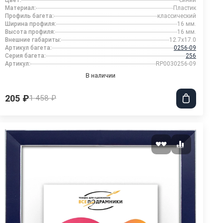
Цвет:
синий
Материал:
Пластик
Профиль багета:
классический
Ширина профиля:
16 мм.
Высота профиля:
16 мм.
Внешние габариты:
12.7x17.0
Артикул багета:
0256-09
Серия багета:
256
Артикул:
RP0030256-09
В наличии
205 ₽
1 458 ₽