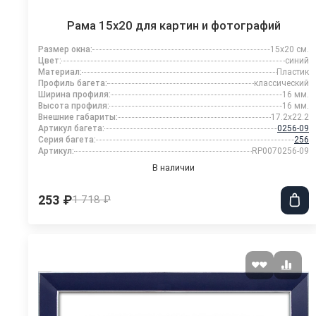
Рама 15x20 для картин и фотографий
Размер окна:
15x20 см.
Цвет:
синий
Материал:
Пластик
Профиль багета:
классический
Ширина профиля:
16 мм.
Высота профиля:
16 мм.
Внешние габариты:
17.2x22.2
Артикул багета:
0256-09
Серия багета:
256
Артикул:
RP0070256-09
В наличии
253 ₽
1 718 ₽