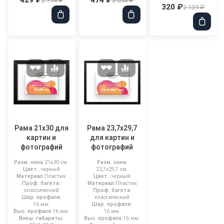
2 714 ₽
3 054 ₽
320 ₽
2 139 ₽
Рама 21x30 для
Рама 23,7x29,7
картин и
для картин и
фотографий
фотографий
Разм. окна:
21x30 см.
Разм. окна:
Цвет..:
черный
23,7x29,7 см.
Материал:
Пластик
Цвет..:
черный
Проф. багета:
Материал:
Пластик
классический
Проф. багета:
Шир. профиля:
классический
16 мм.
Шир. профиля:
Выс. профиля:
16 мм.
16 мм.
Внеш. габариты:
Выс. профиля:
16 мм.