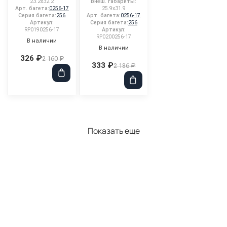
23.2x32.2
Внеш. габариты:
Арт. багета:
0256-17
25.9x31.9
Серия багета:
256
Арт. багета:
0256-17
Артикул:
Серия багета:
256
RP0190256-17
Артикул:
RP0200256-17
В наличии
В наличии
326 ₽
2 160 ₽
333 ₽
2 186 ₽
Показать еще