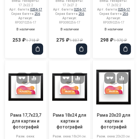
Внеш. габариты:
Внеш. габариты:
Внеш. габариты:
17.2x22.2
17.2x27.2
17.2x32.2
Арт. багета:
0256-17
Арт. багета:
0256-17
Арт. багета:
0256-17
Серия багета:
256
Серия багета:
256
Серия багета:
256
Артикул:
Артикул:
Артикул:
RP0070256-17
RP0080256-17
RP0090256-17
В наличии
В наличии
В наличии
253 ₽
275 ₽
298 ₽
1 718 ₽
1 887 ₽
1 970 ₽
Рама 17,7x23,7
Рама 18x24 для
Рама 20x20 для
для картин и
картин и
картин и
фотографий
фотографий
фотографий
Разм. окна:
Разм. окна:
18x24 см.
Разм. окна:
20x20 см.