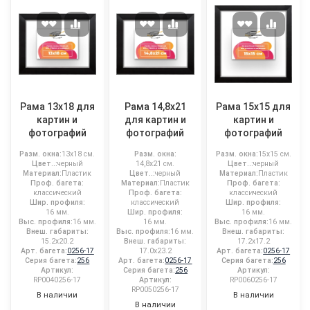
Рама 13x18 для
Рама 14,8x21
Рама 15x15 для
картин и
для картин и
картин и
фотографий
фотографий
фотографий
Разм. окна:
13x18 см.
Разм. окна:
Разм. окна:
15x15 см.
Цвет..:
черный
14,8x21 см.
Цвет..:
черный
Материал:
Пластик
Цвет..:
черный
Материал:
Пластик
Проф. багета:
Материал:
Пластик
Проф. багета:
классический
Проф. багета:
классический
Шир. профиля:
классический
Шир. профиля:
16 мм.
Шир. профиля:
16 мм.
Выс. профиля:
16 мм.
16 мм.
Выс. профиля:
16 мм.
Внеш. габариты:
Выс. профиля:
16 мм.
Внеш. габариты:
15.2x20.2
Внеш. габариты:
17.2x17.2
Арт. багета:
0256-17
17.0x23.2
Арт. багета:
0256-17
Серия багета:
256
Арт. багета:
0256-17
Серия багета:
256
Артикул:
Серия багета:
256
Артикул:
RP0040256-17
Артикул:
RP0060256-17
RP0050256-17
В наличии
В наличии
В наличии