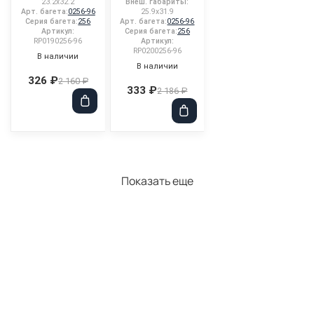
23.2x32.2
Внеш. габариты:
Арт. багета:
0256-96
25.9x31.9
Серия багета:
256
Арт. багета:
0256-96
Артикул:
Серия багета:
256
RP0190256-96
Артикул:
RP0200256-96
В наличии
В наличии
326 ₽
2 160 ₽
333 ₽
2 186 ₽
Показать еще