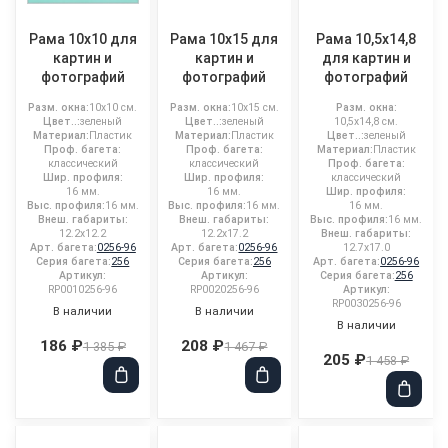
Рама 10x10 для
Рама 10x15 для
Рама 10,5x14,8
картин и
картин и
для картин и
фотографий
фотографий
фотографий
Разм. окна:
10x10 см.
Разм. окна:
10x15 см.
Разм. окна:
Цвет..:
зеленый
Цвет..:
зеленый
10,5x14,8 см.
Материал:
Пластик
Материал:
Пластик
Цвет..:
зеленый
Проф. багета:
Проф. багета:
Материал:
Пластик
классический
классический
Проф. багета:
Шир. профиля:
Шир. профиля:
классический
16 мм.
16 мм.
Шир. профиля:
Выс. профиля:
16 мм.
Выс. профиля:
16 мм.
16 мм.
Внеш. габариты:
Внеш. габариты:
Выс. профиля:
16 мм.
12.2x12.2
12.2x17.2
Внеш. габариты:
Арт. багета:
0256-96
Арт. багета:
0256-96
12.7x17.0
Серия багета:
256
Серия багета:
256
Арт. багета:
0256-96
Артикул:
Артикул:
Серия багета:
256
RP0010256-96
RP0020256-96
Артикул:
RP0030256-96
В наличии
В наличии
В наличии
186 ₽
208 ₽
1 385 ₽
1 467 ₽
205 ₽
1 458 ₽