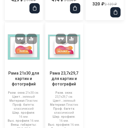
2 714 ₽
3 054 ₽
320 ₽
2 139 ₽
Рама 21x30 для
Рама 23,7x29,7
картин и
для картин и
фотографий
фотографий
Разм. окна:
21x30 см.
Разм. окна:
Цвет..:
зеленый
23,7x29,7 см.
Материал:
Пластик
Цвет..:
зеленый
Проф. багета:
Материал:
Пластик
классический
Проф. багета:
Шир. профиля:
классический
16 мм.
Шир. профиля:
Выс. профиля:
16 мм.
16 мм.
Внеш. габариты:
Выс. профиля:
16 мм.