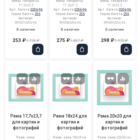
Внеш. габариты:
Внеш. габариты:
Внеш. габариты:
17.2x22.2
17.2x27.2
17.2x32.2
Арт. багета:
0256-96
Арт. багета:
0256-96
Арт. багета:
0256-96
Серия багета:
256
Серия багета:
256
Серия багета:
256
Артикул:
Артикул:
Артикул:
RP0070256-96
RP0080256-96
RP0090256-96
В наличии
В наличии
В наличии
253 ₽
275 ₽
298 ₽
1 718 ₽
1 887 ₽
1 970 ₽
Рама 17,7x23,7
Рама 18x24 для
Рама 20x20 для
для картин и
картин и
картин и
фотографий
фотографий
фотографий
Разм. окна:
Разм. окна:
18x24 см.
Разм. окна:
20x20 см.