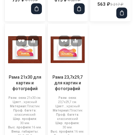
4 119 ₽
4 581 ₽
563 ₽
3 217 ₽
Рама 21x30 для
Рама 23,7x29,7
картин и
для картин и
фотографий
фотографий
Разм. окна:
21x30 см.
Разм. окна:
Цвет..:
красный
23,7x29,7 см.
Материал:
Пластик
Цвет..:
красный
Проф. багета:
Материал:
Пластик
классический
Проф. багета:
Шир. профиля:
классический
30 мм.
Шир. профиля:
Выс. профиля:
16 мм.
30 мм.
Внеш. габариты:
Выс. профиля:
16 мм.