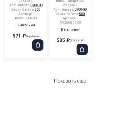
26.0x35.0
Внеш. габариты:
Арт. багета:
0500-08
28.7x34.7
Серия багета:
500
Арт. багета:
0500-08
Артикул:
Серия багета:
500
RP0190500-08
Артикул:
RP0200500-08
В наличии
В наличии
571 ₽
3 246 ₽
585 ₽
3 383 ₽
Показать еще