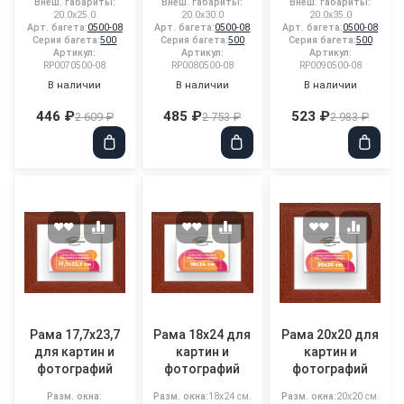
Внеш. габариты:
Внеш. габариты:
Внеш. габариты:
20.0x25.0
20.0x30.0
20.0x35.0
Арт. багета:
0500-08
Арт. багета:
0500-08
Арт. багета:
0500-08
Серия багета:
500
Серия багета:
500
Серия багета:
500
Артикул:
Артикул:
Артикул:
RP0070500-08
RP0080500-08
RP0090500-08
В наличии
В наличии
В наличии
446 ₽
485 ₽
523 ₽
2 609 ₽
2 753 ₽
2 983 ₽
Рама 17,7x23,7
Рама 18x24 для
Рама 20x20 для
для картин и
картин и
картин и
фотографий
фотографий
фотографий
Разм. окна:
Разм. окна:
18x24 см.
Разм. окна:
20x20 см.