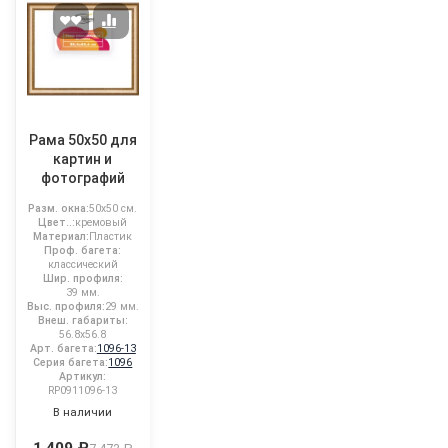
Рама 50x50 для
картин и
фотографий
Разм. окна:
50x50 см.
Цвет..:
кремовый
Материал:
Пластик
Проф. багета:
классический
Шир. профиля:
39 мм.
Выс. профиля:
29 мм.
Внеш. габариты:
56.8x56.8
Арт. багета:
1096-13
Серия багета:
1096
Артикул:
RP0911096-13
В наличии
1 409 ₽