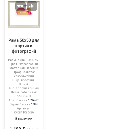
Рама 50x50 для
картин и
фотографий
Разм. окна:
50x50 см.
Цвет..:
коралловый
Материал:
Пластик
Проф. багета:
классический
Шир. профиля:
39 мм.
Выс. профиля:
29 мм.
Внеш. габариты:
56.8x56.8
Арт. багета:
1096-26
Серия багета:
1096
Артикул:
RP0911096-26
В наличии
1 409 ₽