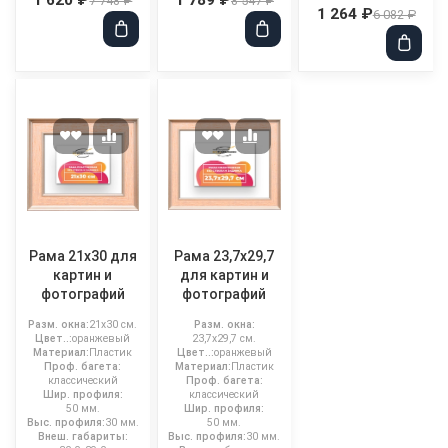
7 748 ₽
8 547 ₽
1 264 ₽
6 082 ₽
Рама 21x30 для
Рама 23,7x29,7
картин и
для картин и
фотографий
фотографий
Разм. окна:
21x30 см.
Разм. окна:
Цвет..:
оранжевый
23,7x29,7 см.
Материал:
Пластик
Цвет..:
оранжевый
Проф. багета:
Материал:
Пластик
классический
Проф. багета:
Шир. профиля:
классический
50 мм.
Шир. профиля:
Выс. профиля:
30 мм.
50 мм.
Внеш. габариты:
Выс. профиля:
30 мм.