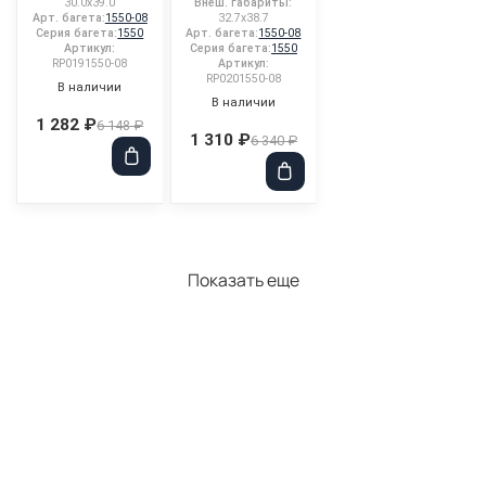
30.0x39.0
Внеш. габариты:
Арт. багета:
1550-08
32.7x38.7
Серия багета:
1550
Арт. багета:
1550-08
Артикул:
Серия багета:
1550
RP0191550-08
Артикул:
RP0201550-08
В наличии
В наличии
1 282 ₽
6 148 ₽
1 310 ₽
6 340 ₽
Показать еще