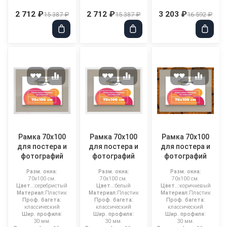
2 712 ₽
2 712 ₽
3 203 ₽
15 387 ₽
15 387 ₽
16 592 ₽
Рамка 70x100
Рамка 70x100
Рамка 70x100
для постера и
для постера и
для постера и
фотографий
фотографий
фотографий
Разм. окна:
Разм. окна:
Разм. окна:
70x100 см.
70x100 см.
70x100 см.
Цвет..:
серебристый
Цвет..:
белый
Цвет..:
коричневый
Материал:
Пластик
Материал:
Пластик
Материал:
Пластик
Проф. багета:
Проф. багета:
Проф. багета:
классический
классический
классический
Шир. профиля:
Шир. профиля:
Шир. профиля:
30 мм.
30 мм.
30 мм.