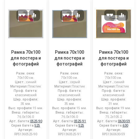
Рамка 70x100
Рамка 70x100
Рамка 70x100
для постера и
для постера и
для постера и
фотографий
фотографий
фотографий
Разм. окна:
Разм. окна:
Разм. окна:
70x100 см.
70x100 см.
70x100 см.
Цвет..:
синий
Цвет..:
серый
Цвет..:
синий
Материал:
Пластик
Материал:
Пластик
Материал:
Пластик
Проф. багета:
Проф. багета:
Проф. багета:
классический
классический
классический
Шир. профиля:
Шир. профиля:
Шир. профиля:
35 мм.
35 мм.
31 мм.
Выс. профиля:
15 мм.
Выс. профиля:
15 мм.
Выс. профиля:
19 мм.
Внеш. габариты:
Внеш. габариты:
Внеш. габариты:
76.0x106.0
76.0x106.0
75.2x105.2
Арт. багета:
0525-90
Арт. багета:
0525-91
Арт. багета:
0630-59
Серия багета:
525
Серия багета:
525
Серия багета:
630
Артикул:
Артикул:
Артикул:
RPS1360525-90
RPS1360525-91
RPS1360630-59